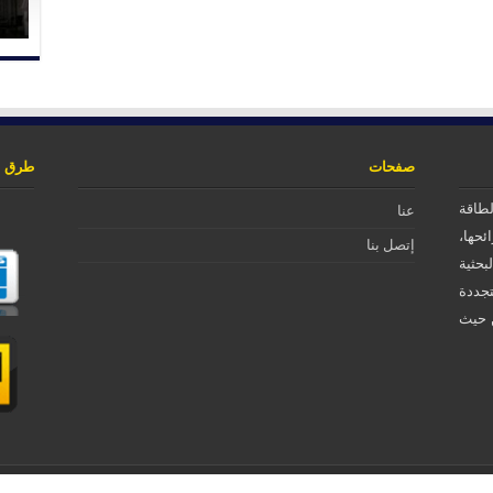
صفحات
طرق ا
لطاقة
عنا
ئحها،
إتصل بنا
بحثية
تجددة
ن حيث