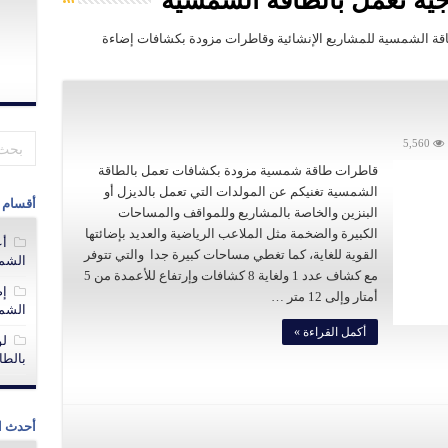
جية تعمل بالطاقة الشمسية
اقة الشمسية للمشاريع الإنشائية وقاطرات مزودة بكشافات إضاءة
5,560
قاطرات طاقة شمسية مزودة بكشافات تعمل بالطاقة
الشمسية تغنيكم عن المولدات التي تعمل بالديزل أو
أقسام 
البنزين والخاصة بالمشاريع وللمواقف والمساحات
الكبيرة والضخمة مثل الملاعب الرياضية والعديد بإضائتها
أع
القوية للغاية، كما تغطي مساحات كبيرة جدا والتي تتوفر
الشم
مع كشاف عدد 1 ولغاية 8 كشافات وإرتفاع للأعمدة من 5
إض
أمتار وإلى 12 متر …
الشم
أكمل القراءة »
لو
بالطا
أحدث ا