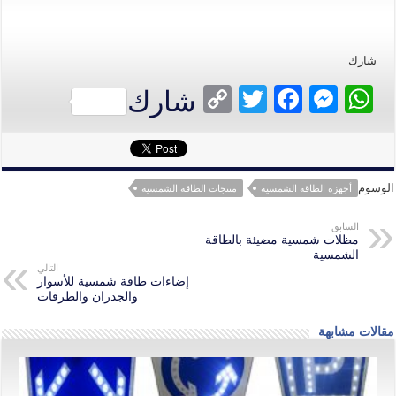
شارك
C
T
Fa
M
W
شارك
op
wi
ce
es
ha
y
tte
bo
se
ts
Li
r
ok
ng
A
الوسوم
أجهزة الطاقة الشمسية
منتجات الطاقة الشمسية
nk
er
pp
السابق
مظلات شمسية مضيئة بالطاقة
الشمسية
التالي
إضاءات طاقة شمسية للأسوار
والجدران والطرقات
مقالات مشابهة