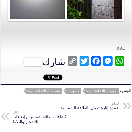
شارك
C
T
Fa
M
W
شارك
op
wi
ce
es
ha
y
tte
bo
se
ts
Li
r
ok
ng
A
الوسوم
أجهزة الطاقة الشمسية
ديكورات
منتجات الطاقة الشمسية
nk
er
pp
السابق
أعمدة إنارة تعمل بالطاقة الشمسية
التالي
كشافات طاقة شمسية وإضاءات
للأشجار والبلاط